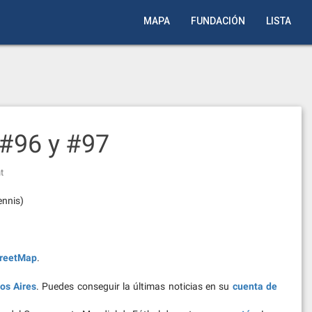
MAPA
FUNDACIÓN
LISTA
#96 y #97
t
ennis)
reetMap
.
os Aires
. Puedes conseguir la últimas noticias en su
cuenta de