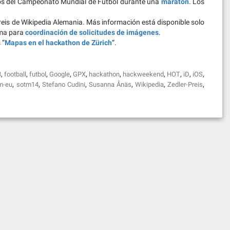
os del Campeonato Mundial de Fútbol durante una
maratón
. Los
is de Wikipedia Alemania. Más información está disponible solo
ema para
coordinación de solicitudes de imágenes
.
 “
Mapas en el hackathon de Zürich
“.
,
,
,
,
,
,
,
,
,
,
3
football
futbol
Google
GPX
hackathon
hackweekend
HOT
iD
iOS
,
,
,
,
,
,
m-eu
sotm14
Stefano Cudini
Susanna Ånäs
Wikipedia
Zedler-Preis