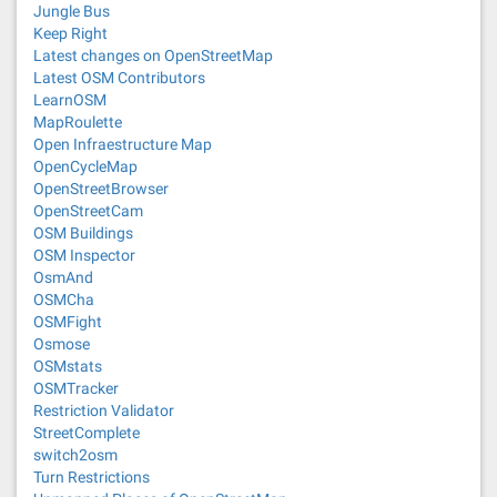
Jungle Bus
Keep Right
Latest changes on OpenStreetMap
Latest OSM Contributors
LearnOSM
MapRoulette
Open Infraestructure Map
OpenCycleMap
OpenStreetBrowser
OpenStreetCam
OSM Buildings
OSM Inspector
OsmAnd
OSMCha
OSMFight
Osmose
OSMstats
OSMTracker
Restriction Validator
StreetComplete
switch2osm
Turn Restrictions