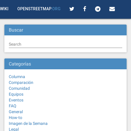
WIKI
OPENSTREETMAP
.ORG
Buscar
Search
Categorías
Columna
Comparación
Comunidad
Equipos
Eventos
FAQ
General
How-to
Imagen de la Semana
Legal