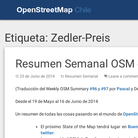
Skip
OpenStreetMap
to
Chile
content
Etiqueta:
Zedler-Preis
Resumen Semanal OSM 
23 de Junio de 2014
Resumen Semanal
Leave a commen
(Traducción del Weekly OSM Summary
#96
y
#97
por
Pascal
y D
Desde el 19 de Mayo al 16 de Junio de 2014
Un resumen de todas las cosas pasando en el mundo de
OpenSt
El próximo State of the Map tendrá lugar en
Buen
twitter
.