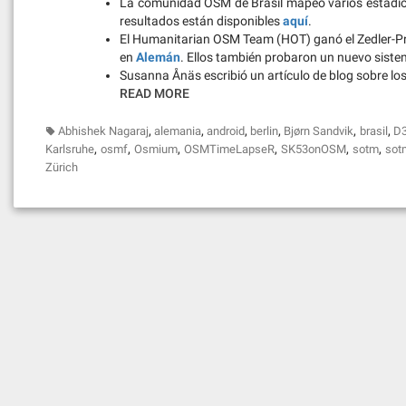
La comunidad OSM de Brasil mapeó varios estadi
resultados están disponibles
aquí
.
El Humanitarian OSM Team (HOT) ganó el Zedler-Pre
en
Alemán
. Ellos también probaron un nuevo sist
Susanna Ånäs escribió un artículo de blog sobre los
READ MORE
,
,
,
,
,
,
Abhishek Nagaraj
alemania
android
berlin
Bjørn Sandvik
brasil
D
,
,
,
,
,
,
Karlsruhe
osmf
Osmium
OSMTimeLapseR
SK53onOSM
sotm
sot
Zürich