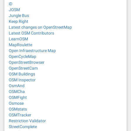
iD
JOSM
Jungle Bus
Keep Right
Latest changes on OpenStreetMap
Latest OSM Contributors
LearnOSM
MapRoulette
Open Infraestructure Map
OpenCycleMap
OpenStreetBrowser
OpenStreetCam
OSM Buildings
OSM Inspector
OsmAnd
OSMCha
OSMFight
Osmose
OSMstats
OSMTracker
Restriction Validator
StreetComplete