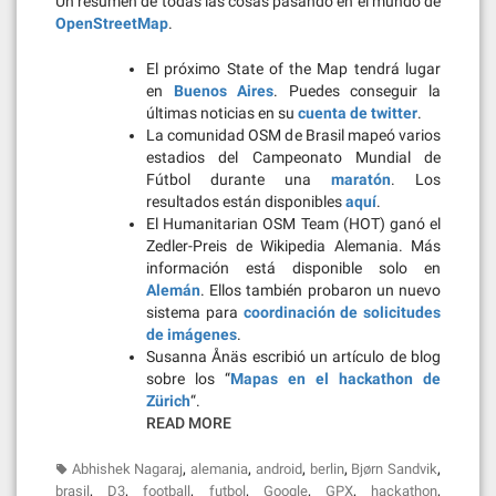
Un resumen de todas las cosas pasando en el mundo de
OpenStreetMap
.
El próximo State of the Map tendrá lugar
en
Buenos Aires
. Puedes conseguir la
últimas noticias en su
cuenta de twitter
.
La comunidad OSM de Brasil mapeó varios
estadios del Campeonato Mundial de
Fútbol durante una
maratón
. Los
resultados están disponibles
aquí
.
El Humanitarian OSM Team (HOT) ganó el
Zedler-Preis de Wikipedia Alemania. Más
información está disponible solo en
Alemán
. Ellos también probaron un nuevo
sistema para
coordinación de solicitudes
de imágenes
.
Susanna Ånäs escribió un artículo de blog
sobre los “
Mapas en el hackathon de
Zürich
“.
READ MORE
,
,
,
,
,
Abhishek Nagaraj
alemania
android
berlin
Bjørn Sandvik
,
,
,
,
,
,
,
brasil
D3
football
futbol
Google
GPX
hackathon