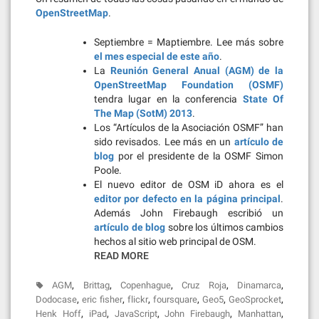
OpenStreetMap
.
Septiembre = Maptiembre. Lee más sobre
el mes especial de este año
.
La
Reunión General Anual (AGM) de la
OpenStreetMap Foundation (OSMF)
tendra lugar en la conferencia
State Of
The Map (SotM) 2013
.
Los “Artículos de la Asociación OSMF” han
sido revisados. Lee más en un
artículo de
blog
por el presidente de la OSMF Simon
Poole.
El nuevo editor de OSM iD ahora es el
editor por defecto en la página principal
.
Además John Firebaugh escribió un
artículo de blog
sobre los últimos cambios
hechos al sitio web principal de OSM.
READ MORE
,
,
,
,
,
AGM
Brittag
Copenhague
Cruz Roja
Dinamarca
,
,
,
,
,
,
Dodocase
eric fisher
flickr
foursquare
Geo5
GeoSprocket
,
,
,
,
,
Henk Hoff
iPad
JavaScript
John Firebaugh
Manhattan