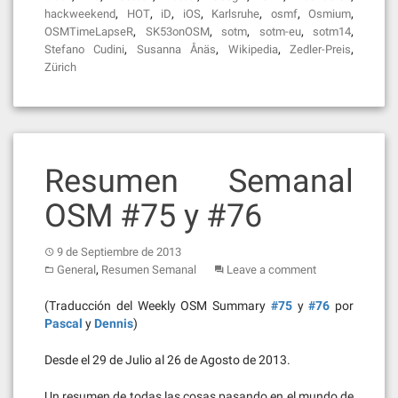
,
,
,
,
,
,
,
hackweekend
HOT
iD
iOS
Karlsruhe
osmf
Osmium
,
,
,
,
,
OSMTimeLapseR
SK53onOSM
sotm
sotm-eu
sotm14
,
,
,
,
Stefano Cudini
Susanna Ånäs
Wikipedia
Zedler-Preis
Zürich
Resumen Semanal
OSM #75 y #76
9 de Septiembre de 2013
,
General
Resumen Semanal
Leave a comment
(Traducción del Weekly OSM Summary
#75
y
#76
por
Pascal
y
Dennis
)
Desde el 29 de Julio al 26 de Agosto de 2013.
Un resumen de todas las cosas pasando en el mundo de