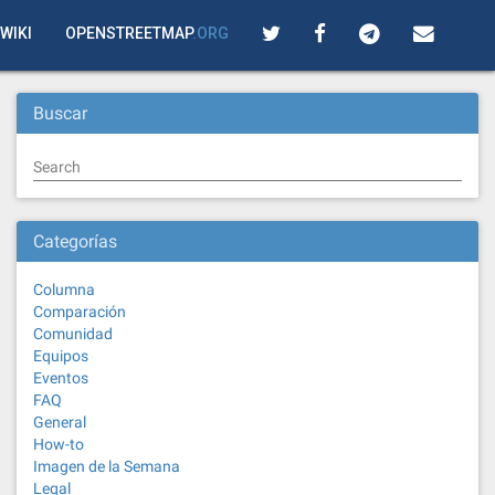
WIKI
OPENSTREETMAP
.ORG
Buscar
Search
Categorías
Columna
Comparación
Comunidad
Equipos
Eventos
FAQ
General
How-to
Imagen de la Semana
Legal