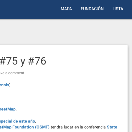
MAPA
FUNDACIÓN
LISTA
#75 y #76
ave a comment
ennis
)
reetMap
.
special de este año
.
eetMap Foundation (OSMF)
tendra lugar en la conferencia
State