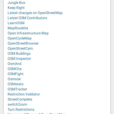
Jungle Bus
Keep Right
Latest changes on OpenStreetMap
Latest OSM Contributors
LearnOSM
MapRoulette
Open Infraestructure Map
OpenCycleMap
OpenStreetBrowser
OpenStreetCam
OSM Buildings
OSM Inspector
OsmAnd
OSMCha
OSMFight
Osmose
OSMstats
OSMTracker
Restriction Validator
StreetComplete
switch2osm
Turn Restrictions