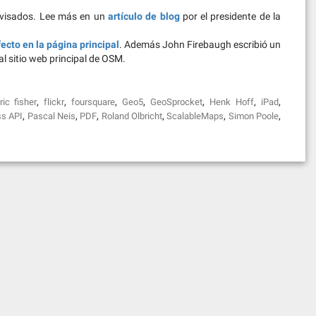
revisados. Lee más en un
artículo de blog
por el presidente de la
fecto en la página principal
. Además John Firebaugh escribió un
l sitio web principal de OSM.
,
,
,
,
,
,
,
ric fisher
flickr
foursquare
Geo5
GeoSprocket
Henk Hoff
iPad
,
,
,
,
,
,
ss API
Pascal Neis
PDF
Roland Olbricht
ScalableMaps
Simon Poole