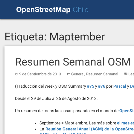
Skip
OpenStreetMap
to
Chile
content
Etiqueta:
Maptember
Resumen Semanal OSM 
,
9 de Septiembre de 2013
General
Resumen Semanal
Le
(Traducción del Weekly OSM Summary
#75
y
#76
por
Pascal
y
D
Desde el 29 de Julio al 26 de Agosto de 2013.
Un resumen de todas las cosas pasando en el mundo de
OpenSt
Septiembre = Maptiembre. Lee más sobre
el mes e
La
Reunión General Anual (AGM) de la OpenStr