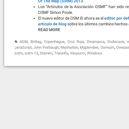
Of The Map (SotM) 2013
.
Los “Artículos de la Asociación OSMF” han sido 
OSMF Simon Poole.
El nuevo editor de OSM iD ahora es el
editor por de
artículo de blog
sobre los últimos cambios hechos a
READ MORE
,
,
,
,
,
,
AGM
Brittag
Copenhague
Cruz Roja
Dinamarca
Dodocase
e
,
,
,
,
,
JavaScript
John Firebaugh
Manhattan
Maptember
Osmium
Overpa
,
,
,
,
,
sotm
sotm-13
Stamen
Transifix
Vespucci
Windows