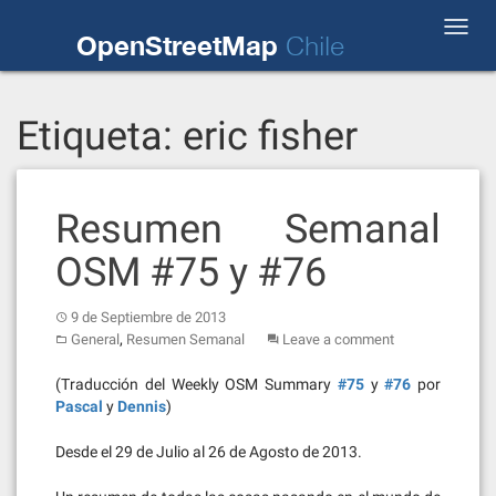
Skip
Toggl
to
OpenStreetMap
Chile
navig
content
Etiqueta:
eric fisher
Resumen Semanal
OSM #75 y #76
9 de Septiembre de 2013
,
General
Resumen Semanal
Leave a comment
(Traducción del Weekly OSM Summary
#75
y
#76
por
Pascal
y
Dennis
)
Desde el 29 de Julio al 26 de Agosto de 2013.