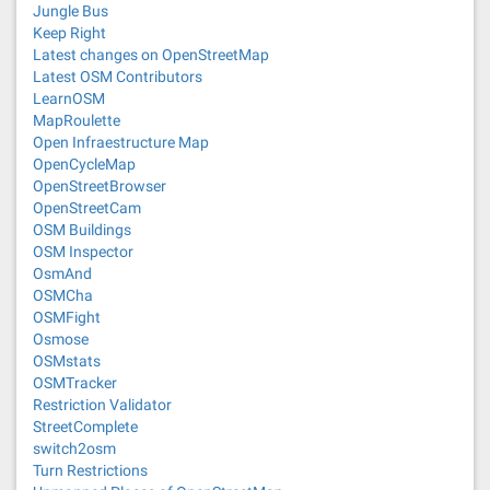
Jungle Bus
Keep Right
Latest changes on OpenStreetMap
Latest OSM Contributors
LearnOSM
MapRoulette
Open Infraestructure Map
OpenCycleMap
OpenStreetBrowser
OpenStreetCam
OSM Buildings
OSM Inspector
OsmAnd
OSMCha
OSMFight
Osmose
OSMstats
OSMTracker
Restriction Validator
StreetComplete
switch2osm
Turn Restrictions