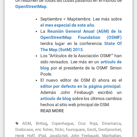
Un resumen de todas las cosas pasando en el mundo de
OpenStreetMap
.
Septiembre = Maptiembre. Lee más sobre
el mes especial de este año
.
La
Reunión General Anual (AGM) de la
OpenStreetMap Foundation (OSMF)
tendra lugar en la conferencia
State Of
The Map (SotM) 2013
.
Los “Artículos de la Asociación OSMF” han
sido revisados. Lee más en un
artículo de
blog
por el presidente de la OSMF Simon
Poole.
El nuevo editor de OSM iD ahora es el
editor por defecto en la página principal
.
Además John Firebaugh escribió un
artículo de blog
sobre los últimos cambios
hechos al sitio web principal de OSM.
READ MORE
,
,
,
,
,
AGM
Brittag
Copenhague
Cruz Roja
Dinamarca
,
,
,
,
,
,
Dodocase
eric fisher
flickr
foursquare
Geo5
GeoSprocket
,
,
,
,
,
Henk Hoff
iPad
JavaScript
John Firebaugh
Manhattan