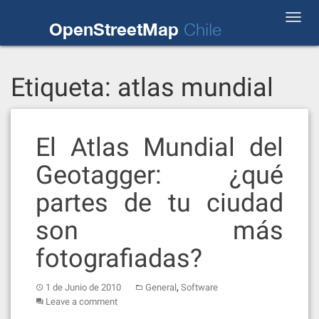
Skip
Toggl
to
OpenStreetMap
Chile
navig
content
Etiqueta:
atlas mundial
El Atlas Mundial del
Geotagger: ¿qué
partes de tu ciudad
son más
fotografiadas?
,
1 de Junio de 2010
General
Software
Leave a comment