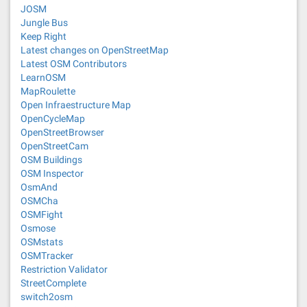
JOSM
Jungle Bus
Keep Right
Latest changes on OpenStreetMap
Latest OSM Contributors
LearnOSM
MapRoulette
Open Infraestructure Map
OpenCycleMap
OpenStreetBrowser
OpenStreetCam
OSM Buildings
OSM Inspector
OsmAnd
OSMCha
OSMFight
Osmose
OSMstats
OSMTracker
Restriction Validator
StreetComplete
switch2osm