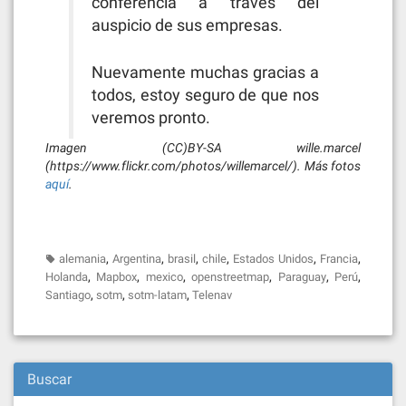
conferencia a través del
auspicio de sus empresas.
Nuevamente muchas gracias a
todos, estoy seguro de que nos
veremos pronto.
Imagen (CC)BY-SA wille.marcel
(https://www.flickr.com/photos/willemarcel/). Más fotos
aquí
.
,
,
,
,
,
,
alemania
Argentina
brasil
chile
Estados Unidos
Francia
,
,
,
,
,
,
Holanda
Mapbox
mexico
openstreetmap
Paraguay
Perú
,
,
,
Santiago
sotm
sotm-latam
Telenav
Buscar