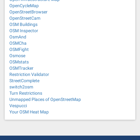
OpenCycleMap
OpenStreetBrowser
OpenStreetCam
OSM Buildings
OSM Inspector
OsmAnd
OSMCha
OSMFight
Osmose
OSMstats
OSMTracker
Restriction Validator
StreetComplete
switch2osm
Turn Restrictions
Unmapped Places of OpenStreetMap
Vespucci
Your OSM Heat Map