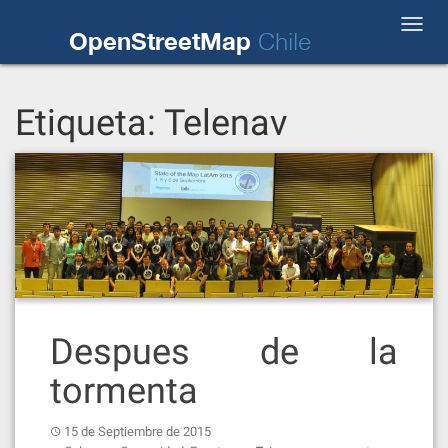
Skip
Toggl
to
OpenStreetMap
Chile
navig
content
Etiqueta:
Telenav
Despues de la
tormenta
15 de Septiembre de 2015