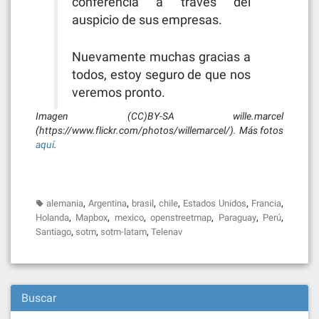
conferencia a través del
auspicio de sus empresas.
Nuevamente muchas gracias a
todos, estoy seguro de que nos
veremos pronto.
Imagen (CC)BY-SA wille.marcel
(https://www.flickr.com/photos/willemarcel/). Más fotos
aquí
.
,
,
,
,
,
,
alemania
Argentina
brasil
chile
Estados Unidos
Francia
,
,
,
,
,
,
Holanda
Mapbox
mexico
openstreetmap
Paraguay
Perú
,
,
,
Santiago
sotm
sotm-latam
Telenav
Buscar