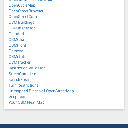
OpenCycleMap
OpenStreetBrowser
OpenStreetCam
OSM Buildings
OSM Inspector
OsmAnd
OSMCha
OSMFight
Osmose
OSMstats
OSMTracker
Restriction Validator
StreetComplete
switch2osm
Turn Restrictions
Unmapped Places of OpenStreetMap
Vespucci
Your OSM Heat Map