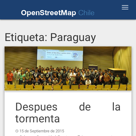
Skip
Toggl
to
OpenStreetMap
Chile
navig
content
Etiqueta:
Paraguay
Despues de la
tormenta
15 de Septiembre de 2015