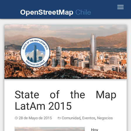
Skip
Toggl
to
OpenStreetMap
Chile
navig
content
State of the Map
LatAm 2015
,
,
28 de Mayo de 2015
Comunidad
Eventos
Negocios
Hoy