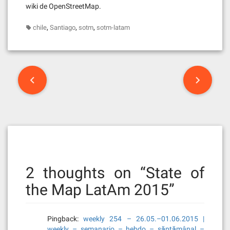
wiki de OpenStreetMap.
,
,
,
chile
Santiago
sotm
sotm-latam
Post
navigation
2 thoughts on “
State of
the Map LatAm 2015
”
Pingback:
weekly 254 – 26.05.–01.06.2015 |
weekly – semanario – hebdo – săptămânal –