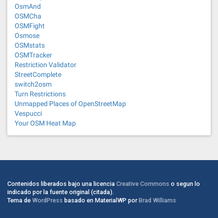
OsmAnd
OSMCha
OSMFight
Osmose
OSMstats
OSMTracker
Restriction Validator
StreetComplete
switch2osm
Turn Restrictions
Unmapped Places of OpenStreetMap
Vespucci
Your OSM Heat Map
Contenidos liberados bajo una licencia
Creative Commons
o segun lo
indicado por la fuente original (citada).
Tema de
WordPress
basado en MaterialWP por
Brad Williams