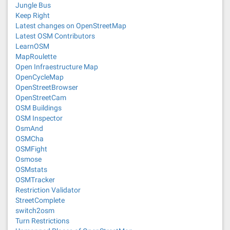
Jungle Bus
Keep Right
Latest changes on OpenStreetMap
Latest OSM Contributors
LearnOSM
MapRoulette
Open Infraestructure Map
OpenCycleMap
OpenStreetBrowser
OpenStreetCam
OSM Buildings
OSM Inspector
OsmAnd
OSMCha
OSMFight
Osmose
OSMstats
OSMTracker
Restriction Validator
StreetComplete
switch2osm
Turn Restrictions