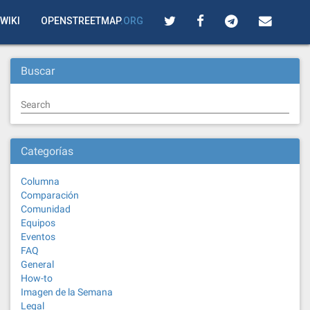
WIKI
OPENSTREETMAP
.ORG
Buscar
Search
Categorías
Columna
Comparación
Comunidad
Equipos
Eventos
FAQ
General
How-to
Imagen de la Semana
Legal