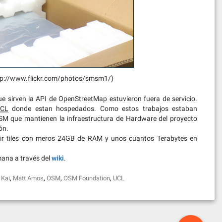
p://www.flickr.com/photos/smsm1/)
 sirven la API de OpenStreetMap estuvieron fuera de servicio.
CL
donde estan hospedados. Como estos trabajos estaban
M que mantienen la infraestructura de Hardware del proyecto
ón.
rvir tiles con meros 24GB de RAM y unos cuantos Terabytes en
mana a través del
wiki
.
,
,
,
,
,
Kai
Matt Amos
OSM
OSM Foundation
UCL