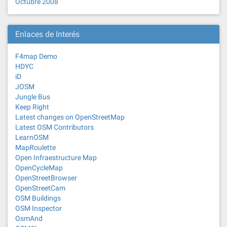
Octubre 2008
Enlaces de Interés
F4map Demo
HDYC
iD
JOSM
Jungle Bus
Keep Right
Latest changes on OpenStreetMap
Latest OSM Contributors
LearnOSM
MapRoulette
Open Infraestructure Map
OpenCycleMap
OpenStreetBrowser
OpenStreetCam
OSM Buildings
OSM Inspector
OsmAnd