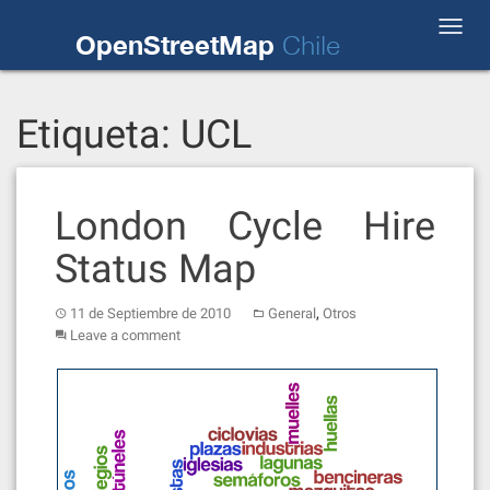
Skip
Toggl
to
OpenStreetMap
Chile
navig
content
Etiqueta:
UCL
London Cycle Hire
Status Map
,
11 de Septiembre de 2010
General
Otros
Leave a comment