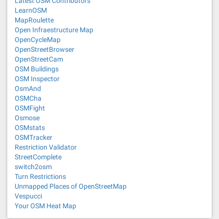
Latest OSM Contributors
LearnOSM
MapRoulette
Open Infraestructure Map
OpenCycleMap
OpenStreetBrowser
OpenStreetCam
OSM Buildings
OSM Inspector
OsmAnd
OSMCha
OSMFight
Osmose
OSMstats
OSMTracker
Restriction Validator
StreetComplete
switch2osm
Turn Restrictions
Unmapped Places of OpenStreetMap
Vespucci
Your OSM Heat Map