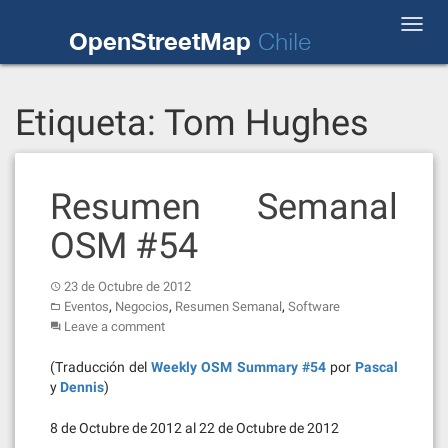
Skip
Toggl
to
OpenStreetMap
Chile
navig
content
Etiqueta:
Tom Hughes
Resumen Semanal
OSM #54
23 de Octubre de 2012
,
,
,
Eventos
Negocios
Resumen Semanal
Software
Leave a comment
(Traducción del
Weekly OSM Summary #54
por
Pascal
y
Dennis
)
8 de Octubre de 2012 al 22 de Octubre de 2012