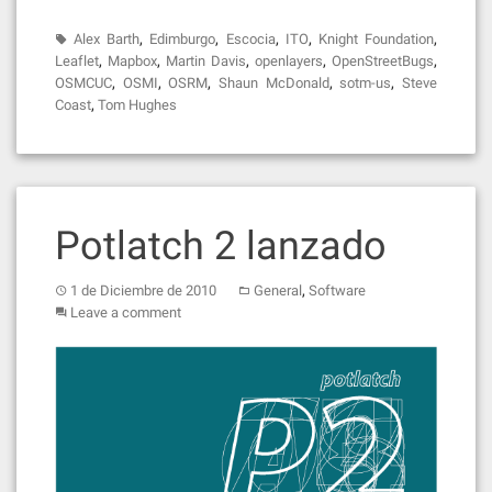
,
,
,
,
,
Alex Barth
Edimburgo
Escocia
ITO
Knight Foundation
,
,
,
,
,
Leaflet
Mapbox
Martin Davis
openlayers
OpenStreetBugs
,
,
,
,
,
OSMCUC
OSMI
OSRM
Shaun McDonald
sotm-us
Steve
,
Coast
Tom Hughes
Potlatch 2 lanzado
,
1 de Diciembre de 2010
General
Software
Leave a comment