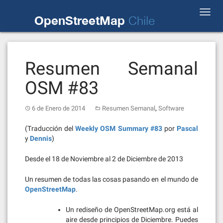
Skip
Toggl
to
OpenStreetMap
Chile
navig
content
Resumen Semanal
OSM #83
,
6 de Enero de 2014
Resumen Semanal
Software
(Traducción del
Weekly OSM Summary #83
por
Pascal
y
Dennis
)
Desde el 18 de Noviembre al 2 de Diciembre de 2013
Un resumen de todas las cosas pasando en el mundo de
OpenStreetMap
.
Un rediseño de OpenStreetMap.org está al
aire desde principios de Diciembre. Puedes