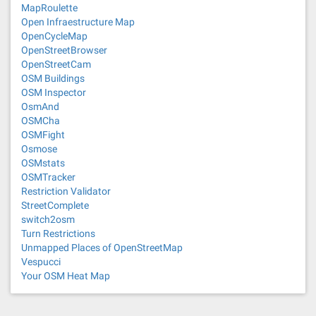
MapRoulette
Open Infraestructure Map
OpenCycleMap
OpenStreetBrowser
OpenStreetCam
OSM Buildings
OSM Inspector
OsmAnd
OSMCha
OSMFight
Osmose
OSMstats
OSMTracker
Restriction Validator
StreetComplete
switch2osm
Turn Restrictions
Unmapped Places of OpenStreetMap
Vespucci
Your OSM Heat Map