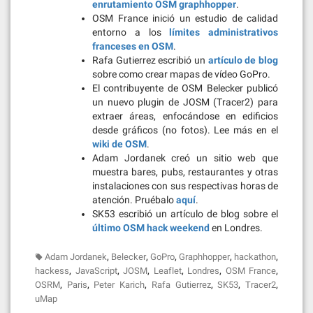
enrutamiento OSM graphhopper
.
OSM France inició un estudio de calidad
entorno a los
límites administrativos
franceses en OSM
.
Rafa Gutierrez escribió un
artículo de blog
sobre como crear mapas de vídeo GoPro.
El contribuyente de OSM Belecker publicó
un nuevo plugin de JOSM (Tracer2) para
extraer áreas, enfocándose en edificios
desde gráficos (no fotos). Lee más en el
wiki de OSM
.
Adam Jordanek creó un sitio web que
muestra bares, pubs, restaurantes y otras
instalaciones con sus respectivas horas de
atención. Pruébalo
aquí
.
SK53 escribió un artículo de blog sobre el
último OSM hack weekend
en Londres.
,
,
,
,
,
Adam Jordanek
Belecker
GoPro
Graphhopper
hackathon
,
,
,
,
,
,
hackess
JavaScript
JOSM
Leaflet
Londres
OSM France
,
,
,
,
,
,
OSRM
Paris
Peter Karich
Rafa Gutierrez
SK53
Tracer2
uMap