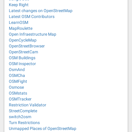
Keep Right
Latest changes on OpenStreetMap
Latest OSM Contributors
LearnOSM
MapRoulette
Open Infraestructure Map
OpenCycleMap
OpenStreetBrowser
OpenStreetCam
OSM Buildings
OSM Inspector
OsmAnd
OSMCha
OSMFight
Osmose
OSMstats
OSMTracker
Restriction Validator
StreetComplete
switch2osm
Turn Restrictions
Unmapped Places of OpenStreetMap