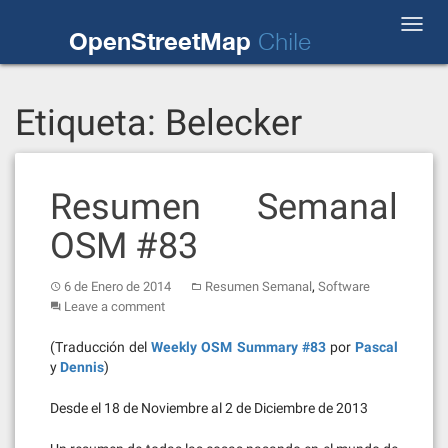
Skip
Toggl
to
OpenStreetMap
Chile
navig
content
Etiqueta:
Belecker
Resumen Semanal
OSM #83
,
6 de Enero de 2014
Resumen Semanal
Software
Leave a comment
(Traducción del
Weekly OSM Summary #83
por
Pascal
y
Dennis
)
Desde el 18 de Noviembre al 2 de Diciembre de 2013