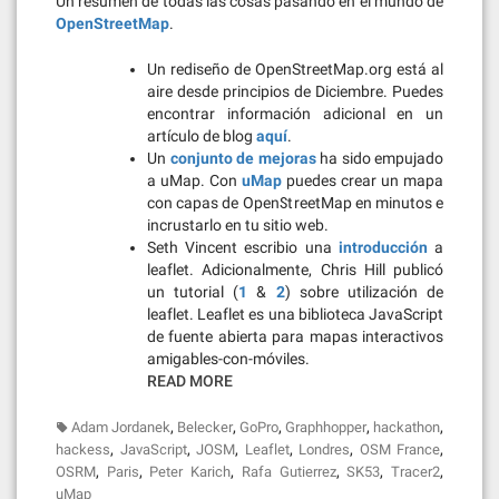
Un resumen de todas las cosas pasando en el mundo de
OpenStreetMap
.
Un rediseño de OpenStreetMap.org está al
aire desde principios de Diciembre. Puedes
encontrar información adicional en un
artículo de blog
aquí
.
Un
conjunto de mejoras
ha sido empujado
a uMap. Con
uMap
puedes crear un mapa
con capas de OpenStreetMap en minutos e
incrustarlo en tu sitio web.
Seth Vincent escribio una
introducción
a
leaflet. Adicionalmente, Chris Hill publicó
un tutorial (
1
&
2
) sobre utilización de
leaflet. Leaflet es una biblioteca JavaScript
de fuente abierta para mapas interactivos
amigables-con-móviles.
READ MORE
,
,
,
,
,
Adam Jordanek
Belecker
GoPro
Graphhopper
hackathon
,
,
,
,
,
,
hackess
JavaScript
JOSM
Leaflet
Londres
OSM France
,
,
,
,
,
,
OSRM
Paris
Peter Karich
Rafa Gutierrez
SK53
Tracer2
uMap