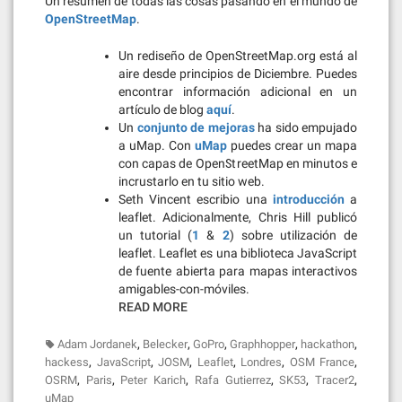
Un resumen de todas las cosas pasando en el mundo de
OpenStreetMap
.
Un rediseño de OpenStreetMap.org está al
aire desde principios de Diciembre. Puedes
encontrar información adicional en un
artículo de blog
aquí
.
Un
conjunto de mejoras
ha sido empujado
a uMap. Con
uMap
puedes crear un mapa
con capas de OpenStreetMap en minutos e
incrustarlo en tu sitio web.
Seth Vincent escribio una
introducción
a
leaflet. Adicionalmente, Chris Hill publicó
un tutorial (
1
&
2
) sobre utilización de
leaflet. Leaflet es una biblioteca JavaScript
de fuente abierta para mapas interactivos
amigables-con-móviles.
READ MORE
,
,
,
,
,
Adam Jordanek
Belecker
GoPro
Graphhopper
hackathon
,
,
,
,
,
,
hackess
JavaScript
JOSM
Leaflet
Londres
OSM France
,
,
,
,
,
,
OSRM
Paris
Peter Karich
Rafa Gutierrez
SK53
Tracer2
uMap