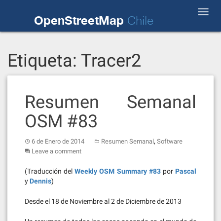
Skip
Toggl
to
OpenStreetMap
Chile
navig
content
Etiqueta:
Tracer2
Resumen Semanal
OSM #83
,
6 de Enero de 2014
Resumen Semanal
Software
Leave a comment
(Traducción del
Weekly OSM Summary #83
por
Pascal
y
Dennis
)
Desde el 18 de Noviembre al 2 de Diciembre de 2013