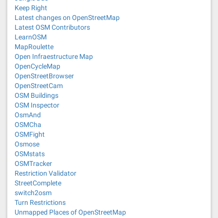
Keep Right
Latest changes on OpenStreetMap
Latest OSM Contributors
LearnOSM
MapRoulette
Open Infraestructure Map
OpenCycleMap
OpenStreetBrowser
OpenStreetCam
OSM Buildings
OSM Inspector
OsmAnd
OSMCha
OSMFight
Osmose
OSMstats
OSMTracker
Restriction Validator
StreetComplete
switch2osm
Turn Restrictions
Unmapped Places of OpenStreetMap