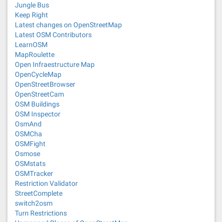
Jungle Bus
Keep Right
Latest changes on OpenStreetMap
Latest OSM Contributors
LearnOSM
MapRoulette
Open Infraestructure Map
OpenCycleMap
OpenStreetBrowser
OpenStreetCam
OSM Buildings
OSM Inspector
OsmAnd
OSMCha
OSMFight
Osmose
OSMstats
OSMTracker
Restriction Validator
StreetComplete
switch2osm
Turn Restrictions