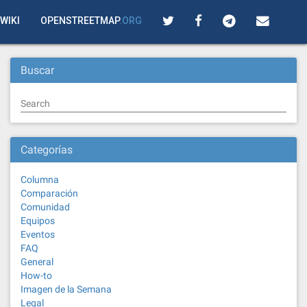
WIKI
OPENSTREETMAP
.ORG
Buscar
Search
Categorías
Columna
Comparación
Comunidad
Equipos
Eventos
FAQ
General
How-to
Imagen de la Semana
Legal