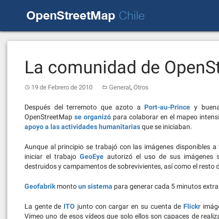
Skip
OpenStreetMap
to
Chile
content
La comunidad de OpenSt
,
19 de Febrero de 2010
General
Otros
Después del terremoto que azoto a
Port-au-Prince
y buena 
OpenStreetMap
se organizó
para colaborar en el mapeo intensiv
apoyo a las actividades humanitarias
que se iniciaban.
Aunque al principio se trabajó con las imágenes disponibles 
iniciar el trabajo
GeoEye
autorizó el uso de sus imágenes sate
destruidos y campamentos de sobrevivientes, así como el resto de
Geofabrik
monto
un sistema
para generar cada 5 minutos extrac
La gente de
ITO
junto con cargar en su cuenta de
Flickr
imág
Vimeo uno de esos vídeos que solo ellos son capaces de realiza