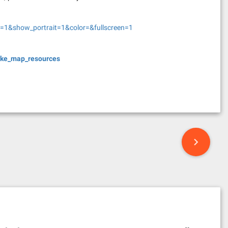
=1&show_portrait=1&color=&fullscreen=1
uake_map_resources