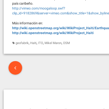
país caribeño.
http://vimeo.com/moogaloop.swf?
clip_id=9182869&server=vimeo.com&show_title=1&show_byline
Más información en:
http://wiki.openstreetmap.org/wiki/WikiProject_Haiti/Earthq
http://wiki.openstreetmap.org/wiki/WikiProject_Haiti
,
,
,
,
geofabrik
Haiti
ITO
Mikel Maron
OSM
Post
navigation