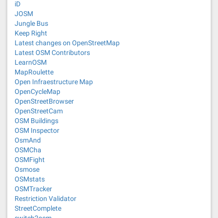
iD
JOSM
Jungle Bus
Keep Right
Latest changes on OpenStreetMap
Latest OSM Contributors
LearnOSM
MapRoulette
Open Infraestructure Map
OpenCycleMap
OpenStreetBrowser
OpenStreetCam
OSM Buildings
OSM Inspector
OsmAnd
OSMCha
OSMFight
Osmose
OSMstats
OSMTracker
Restriction Validator
StreetComplete
switch2osm