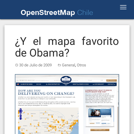
Skip
Toggl
to
OpenStreetMap
Chile
navig
content
¿Y el mapa favorito
de Obama?
,
30 de Julio de 2009
General
Otros