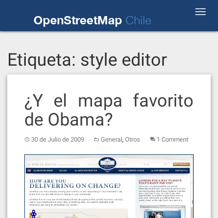
Skip
Toggl
to
OpenStreetMap
Chile
navig
content
Etiqueta:
style editor
¿Y el mapa favorito
de Obama?
,
30 de Julio de 2009
General
Otros
1 Comment