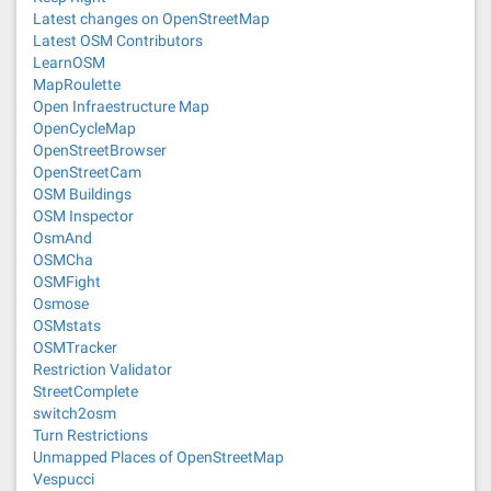
Latest changes on OpenStreetMap
Latest OSM Contributors
LearnOSM
MapRoulette
Open Infraestructure Map
OpenCycleMap
OpenStreetBrowser
OpenStreetCam
OSM Buildings
OSM Inspector
OsmAnd
OSMCha
OSMFight
Osmose
OSMstats
OSMTracker
Restriction Validator
StreetComplete
switch2osm
Turn Restrictions
Unmapped Places of OpenStreetMap
Vespucci