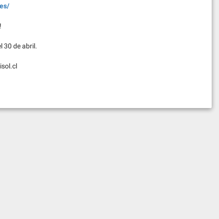
res/
!
 30 de abril.
sol.cl