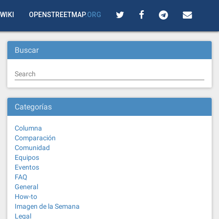
WIKI
OPENSTREETMAP
.ORG
Buscar
Search
Categorías
Columna
Comparación
Comunidad
Equipos
Eventos
FAQ
General
How-to
Imagen de la Semana
Legal