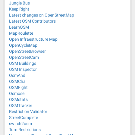
Jungle Bus
Keep Right
Latest changes on OpenStreetMap
Latest OSM Contributors
LearnOSM
MapRoulette
Open Infraestructure Map
OpenCycleMap
OpenStreetBrowser
OpenStreetCam
OSM Buildings
OSM Inspector
OsmAnd
OSMCha
OSMFight
Osmose
OSMstats
OSMTracker
Restriction Validator
StreetComplete
switch2osm
Turn Restrictions