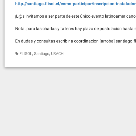
http://santiago.flisol.cl/como-participar/inscripcion-instalado
¡L@s invitamos a ser parte de este único evento latinoamericano
Nota: para las charlas y talleres hay plazo de postulación hasta el
En dudas y consultas escribir a coordinacion [arroba] santiago.fli
,
,
FLISOL
Santiago
USACH