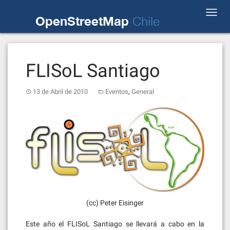
Skip
Toggl
to
OpenStreetMap
Chile
navig
content
FLISoL Santiago
,
13 de Abril de 2010
Eventos
General
(cc) Peter Eisinger
Este año el FLISoL Santiago se llevará a cabo en la