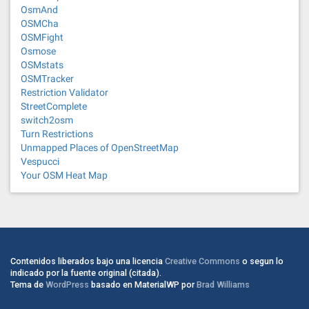
OsmAnd
OSMCha
OSMFight
Osmose
OSMstats
OSMTracker
Restriction Validator
StreetComplete
switch2osm
Turn Restrictions
Unmapped Places of OpenStreetMap
Vespucci
Your OSM Heat Map
Contenidos liberados bajo una licencia
Creative Commons
o segun lo
indicado por la fuente original (citada).
Tema de
WordPress
basado en MaterialWP por
Brad Williams