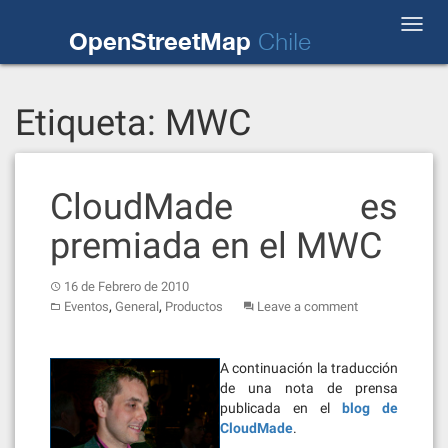
Skip
Toggl
to
OpenStreetMap
Chile
navig
content
Etiqueta:
MWC
CloudMade es
premiada en el MWC
16 de Febrero de 2010
,
,
Eventos
General
Productos
Leave a comment
A continuación la traducción
de una nota de prensa
publicada en el
blog de
CloudMade
.