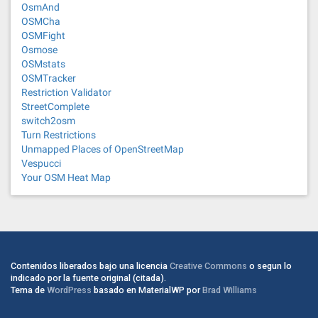
OsmAnd
OSMCha
OSMFight
Osmose
OSMstats
OSMTracker
Restriction Validator
StreetComplete
switch2osm
Turn Restrictions
Unmapped Places of OpenStreetMap
Vespucci
Your OSM Heat Map
Contenidos liberados bajo una licencia
Creative Commons
o segun lo
indicado por la fuente original (citada).
Tema de
WordPress
basado en MaterialWP por
Brad Williams