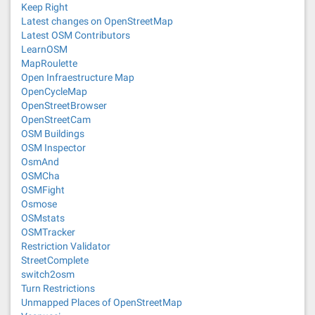
Keep Right
Latest changes on OpenStreetMap
Latest OSM Contributors
LearnOSM
MapRoulette
Open Infraestructure Map
OpenCycleMap
OpenStreetBrowser
OpenStreetCam
OSM Buildings
OSM Inspector
OsmAnd
OSMCha
OSMFight
Osmose
OSMstats
OSMTracker
Restriction Validator
StreetComplete
switch2osm
Turn Restrictions
Unmapped Places of OpenStreetMap