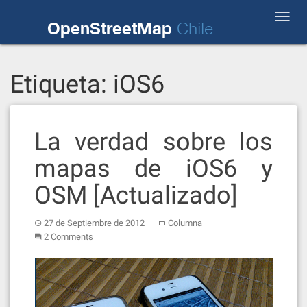
Skip
Toggl
to
OpenStreetMap
Chile
navig
content
Etiqueta:
iOS6
La verdad sobre los
mapas de iOS6 y
OSM [Actualizado]
27 de Septiembre de 2012
Columna
2 Comments