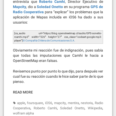
entrevista que
Roberto Camhi
, Director Ejecutivo de
Mapcity
, dio a
Soledad Onetto
en su programa
GPS de
Radio Cooperativa
para “explicar” los problemas que la
aplicación de Mapas incluida en iOS6 ha dado a sus
usuarios:
[ca_audio url=”https://blog.openstreetmap.cl/audio/GPS-sonetto-
rcamhi.mp3″ width=”526″ height=”27″ css_class=”codeart-google-mp3-
player”]
© Compañía Chilena de Comunicaciones S.A.
Obviamente mi reacción fue de indignación, pues sabía
que todas las imputaciones que Camhi le hacia a
OpenStreetMap eran falsas.
Revisemos punto por punto lo que dijo, para después ver
cual fue su reacción cuando le hice saber parte de lo que
pienso.
READ MORE
,
,
,
,
,
,
apple
foursquare
iOS6
mapcity
mentira
nestoria
Radio
,
,
,
,
Cooperativa
Roberto Camhi
Soledad Onetto
Wikipedia
wolfram alpha