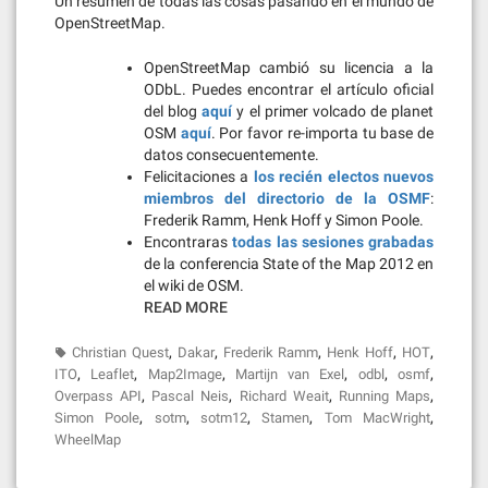
Un resumen de todas las cosas pasando en el mundo de
OpenStreetMap.
OpenStreetMap cambió su licencia a la
ODbL. Puedes encontrar el artículo oficial
del blog
aquí
y el primer volcado de planet
OSM
aquí
. Por favor re-importa tu base de
datos consecuentemente.
Felicitaciones a
los recién electos nuevos
miembros del directorio de la OSMF
:
Frederik Ramm, Henk Hoff y Simon Poole.
Encontraras
todas las sesiones grabadas
de la conferencia State of the Map 2012 en
el wiki de OSM.
READ MORE
,
,
,
,
,
Christian Quest
Dakar
Frederik Ramm
Henk Hoff
HOT
,
,
,
,
,
,
ITO
Leaflet
Map2Image
Martijn van Exel
odbl
osmf
,
,
,
,
Overpass API
Pascal Neis
Richard Weait
Running Maps
,
,
,
,
,
Simon Poole
sotm
sotm12
Stamen
Tom MacWright
WheelMap