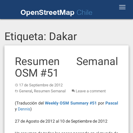
Skip
Toggl
to
OpenStreetMap
Chile
navig
content
Etiqueta:
Dakar
Resumen Semanal
OSM #51
17 de Septiembre de 2012
,
General
Resumen Semanal
Leave a comment
(Traducción del
Weekly OSM Summary #51
por
Pascal
y
Dennis
)
27 de Agosto de 2012 al 10 de Septiembre de 2012