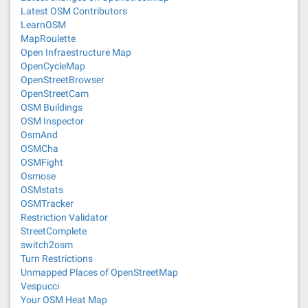
Latest OSM Contributors
LearnOSM
MapRoulette
Open Infraestructure Map
OpenCycleMap
OpenStreetBrowser
OpenStreetCam
OSM Buildings
OSM Inspector
OsmAnd
OSMCha
OSMFight
Osmose
OSMstats
OSMTracker
Restriction Validator
StreetComplete
switch2osm
Turn Restrictions
Unmapped Places of OpenStreetMap
Vespucci
Your OSM Heat Map