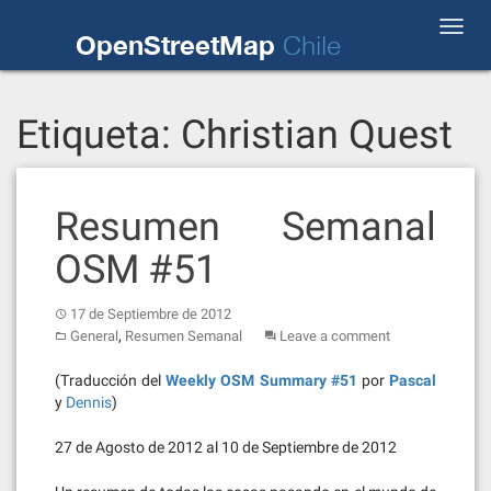
Skip
Toggl
to
OpenStreetMap
Chile
navig
content
Etiqueta:
Christian Quest
Resumen Semanal
OSM #51
17 de Septiembre de 2012
,
General
Resumen Semanal
Leave a comment
(Traducción del
Weekly OSM Summary #51
por
Pascal
y
Dennis
)
27 de Agosto de 2012 al 10 de Septiembre de 2012