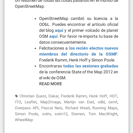
Un resumen de todas las cosas pasando en el mundo de
OpenStreetMap.
OpenStreetMap cambió su licencia a la
ODbL. Puedes encontrar el artículo oficial
del blog
aquí
y el primer volcado de planet
OSM
aquí
. Por favor re-importa tu base de
datos consecuentemente.
Felicitaciones a
los recién electos nuevos
miembros del directorio de la OSMF
:
Frederik Ramm, Henk Hoff y Simon Poole.
Encontraras
todas las sesiones grabadas
de la conferencia State of the Map 2012 en
el wiki de OSM.
READ MORE
,
,
,
,
,
Christian Quest
Dakar
Frederik Ramm
Henk Hoff
HOT
,
,
,
,
,
,
ITO
Leaflet
Map2Image
Martijn van Exel
odbl
osmf
,
,
,
,
Overpass API
Pascal Neis
Richard Weait
Running Maps
,
,
,
,
,
Simon Poole
sotm
sotm12
Stamen
Tom MacWright
WheelMap