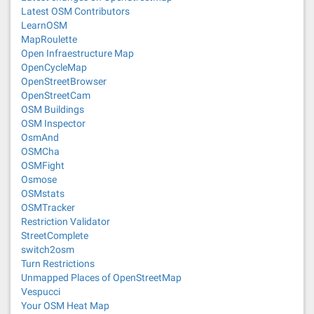
Latest OSM Contributors
LearnOSM
MapRoulette
Open Infraestructure Map
OpenCycleMap
OpenStreetBrowser
OpenStreetCam
OSM Buildings
OSM Inspector
OsmAnd
OSMCha
OSMFight
Osmose
OSMstats
OSMTracker
Restriction Validator
StreetComplete
switch2osm
Turn Restrictions
Unmapped Places of OpenStreetMap
Vespucci
Your OSM Heat Map