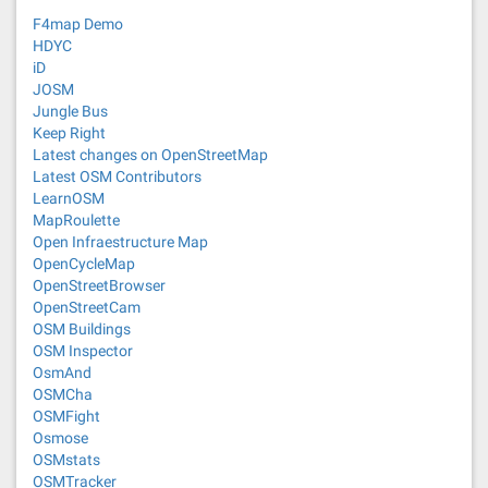
F4map Demo
HDYC
iD
JOSM
Jungle Bus
Keep Right
Latest changes on OpenStreetMap
Latest OSM Contributors
LearnOSM
MapRoulette
Open Infraestructure Map
OpenCycleMap
OpenStreetBrowser
OpenStreetCam
OSM Buildings
OSM Inspector
OsmAnd
OSMCha
OSMFight
Osmose
OSMstats
OSMTracker