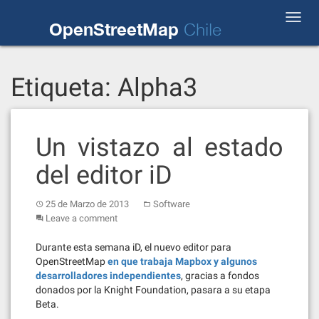
Skip
Toggl
to
OpenStreetMap
Chile
navig
content
Etiqueta:
Alpha3
Un vistazo al estado
del editor iD
25 de Marzo de 2013
Software
Leave a comment
Durante esta semana iD, el nuevo editor para
OpenStreetMap
en que trabaja Mapbox y algunos
desarrolladores independientes
, gracias a fondos
donados por la Knight Foundation, pasara a su etapa
Beta.