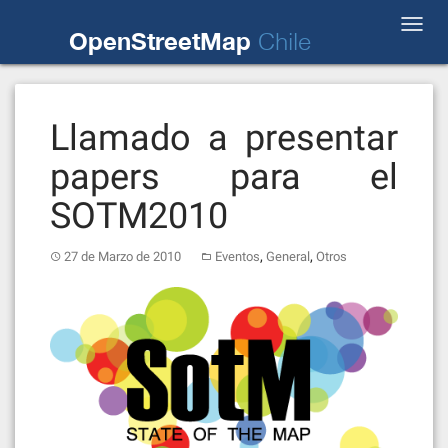
Skip
Toggl
to
OpenStreetMap
Chile
navig
content
Llamado a presentar
papers para el
SOTM2010
,
,
27 de Marzo de 2010
Eventos
General
Otros