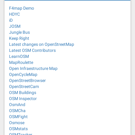
F4map Demo
HDYC
iD
JOSM
Jungle Bus
Keep Right
Latest changes on OpenStreetMap
Latest OSM Contributors
LearnOSM
MapRoulette
Open Infraestructure Map
OpenCycleMap
OpenStreetBrowser
OpenStreetCam
OSM Buildings
OSM Inspector
OsmAnd
OSMCha
OSMFight
Osmose
OSMstats
OSMTracker