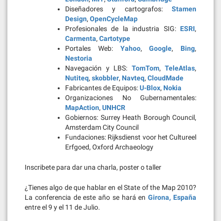
Diseñadores y cartografos:
Stamen
Design
,
OpenCycleMap
Profesionales de la industria SIG:
ESRI
,
Carmenta
,
Cartotype
Portales Web:
Yahoo
,
Google
,
Bing
,
Nestoria
Navegación y LBS:
TomTom
,
TeleAtlas
,
Nutiteq
,
skobbler
,
Navteq
,
CloudMade
Fabricantes de Equipos:
U-Blox
,
Nokia
Organizaciones No Gubernamentales:
MapAction
,
UNHCR
Gobiernos: Surrey Heath Borough Council,
Amsterdam City Council
Fundaciones: Rijksdienst voor het Cultureel
Erfgoed, Oxford Archaeology
Inscribete para dar una charla, poster o taller
¿Tienes algo de que hablar en el State of the Map 2010?
La conferencia de este año se hará en
Girona, España
entre el 9 y el 11 de Julio.