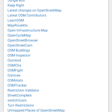
Jungle Bus
Keep Right
Latest changes on OpenStreetMap
Latest OSM Contributors
LearnOSM
MapRoulette
Open Infraestructure Map
OpenCycleMap
OpenStreetBrowser
OpenStreetCam
OSM Buildings
OSM Inspector
OsmAnd
OSMCha
OSMFight
Osmose
OSMstats
OSMTracker
Restriction Validator
StreetComplete
switch2osm
Turn Restrictions
Unmapped Places of OpenStreetMap