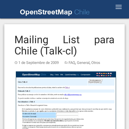
Skip
Toggl
to
OpenStreetMap
Chile
navig
content
Mailing List para
Chile (Talk-cl)
,
,
1 de Septiembre de 2009
FAQ
General
Otros