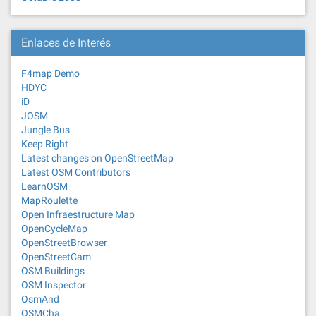
Enlaces de Interés
F4map Demo
HDYC
iD
JOSM
Jungle Bus
Keep Right
Latest changes on OpenStreetMap
Latest OSM Contributors
LearnOSM
MapRoulette
Open Infraestructure Map
OpenCycleMap
OpenStreetBrowser
OpenStreetCam
OSM Buildings
OSM Inspector
OsmAnd
OSMCha