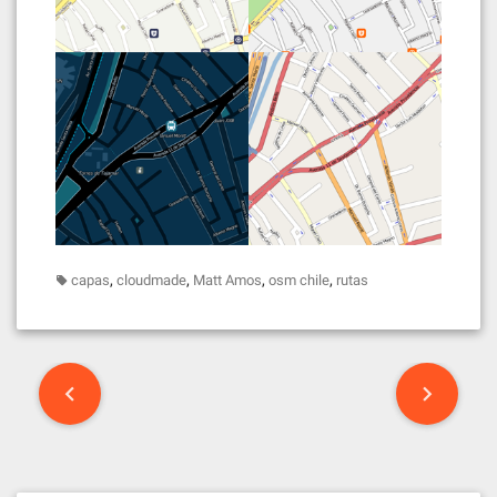
,
,
,
,
capas
cloudmade
Matt Amos
osm chile
rutas
Post
navigation