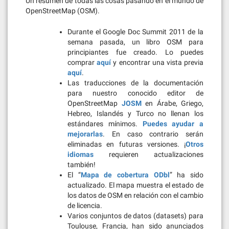
Un resumen de todas las cosas pasando en el mundo de
OpenStreetMap (OSM).
Durante el Google Doc Summit 2011 de la
semana pasada, un libro OSM para
principiantes fue creado. Lo puedes
comprar
aquí
y encontrar una vista previa
aquí
.
Las traducciones de la documentación
para nuestro conocido editor de
OpenStreetMap
JOSM
en Árabe, Griego,
Hebreo, Islandés y Turco no llenan los
estándares mínimos.
Puedes ayudar a
mejorarlas
. En caso contrario serán
eliminadas en futuras versiones. ¡
Otros
idiomas
requieren actualizaciones
también!
El “
Mapa de cobertura ODbl
” ha sido
actualizado. El mapa muestra el estado de
los datos de OSM en relación con el cambio
de licencia.
Varios conjuntos de datos (datasets) para
Toulouse, Francia, han sido anunciados