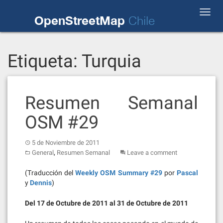
Skip
Toggl
to
OpenStreetMap
Chile
navig
content
Etiqueta:
Turquia
Resumen Semanal
OSM #29
5 de Noviembre de 2011
,
General
Resumen Semanal
Leave a comment
(Traducción del
Weekly OSM Summary #29
por
Pascal
y
Dennis
)
Del 17 de Octubre de 2011 al 31 de Octubre de 2011