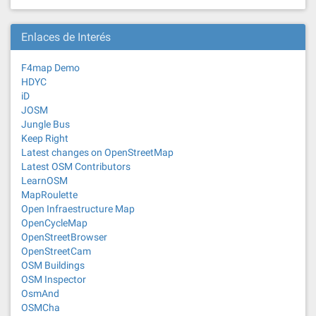
Enlaces de Interés
F4map Demo
HDYC
iD
JOSM
Jungle Bus
Keep Right
Latest changes on OpenStreetMap
Latest OSM Contributors
LearnOSM
MapRoulette
Open Infraestructure Map
OpenCycleMap
OpenStreetBrowser
OpenStreetCam
OSM Buildings
OSM Inspector
OsmAnd
OSMCha