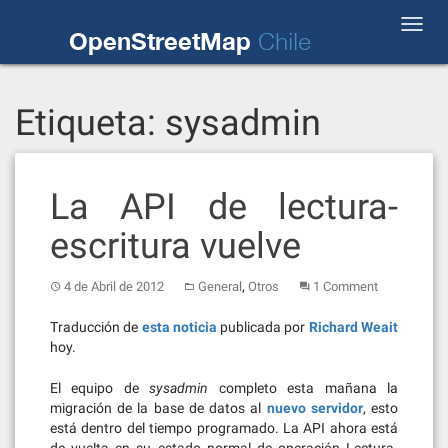
Skip
Toggl
to
OpenStreetMap
Chile
navig
content
Etiqueta:
sysadmin
La API de lectura-
escritura vuelve
,
4 de Abril de 2012
General
Otros
1 Comment
Traducción de
esta noticia
publicada por
Richard Weait
hoy.
El equipo de
sysadmin
completo esta mañana la
migración de la base de datos al
nuevo servidor
, esto
está dentro del tiempo programado. La API ahora está