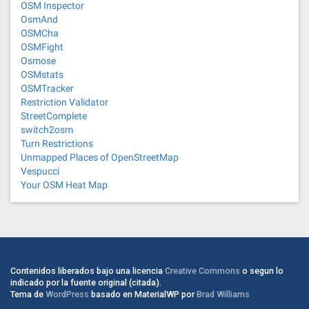
OSM Inspector
OsmAnd
OSMCha
OSMFight
Osmose
OSMstats
OSMTracker
Restriction Validator
StreetComplete
switch2osm
Turn Restrictions
Unmapped Places of OpenStreetMap
Vespucci
Your OSM Heat Map
Contenidos liberados bajo una licencia
Creative Commons
o segun lo
indicado por la fuente original (citada).
Tema de
WordPress
basado en MaterialWP por
Brad Williams