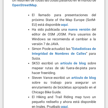
Un resumen de todas las cosas pasando en el mundo de
OpenStreetMap
.
El llamado para presentaciones del
próximo State of the Map Europe (SotM-
EU) está disponible
aquí
.
Ha sido publicada una
nueva versión
del
editor de OSM JOSM. Para usuarios de
Windows se recomienda el cambiar a la
versión 7 de JAVA.
Simon Poole actualizó las “
Estadísticas de
Integridad de Nombres de Calles
” para
Suiza.
SK53 escribió un
artículo de blog
sobre
mapear rutas de ski fuera-de-pista para
hacer freeriding.
Steven Vance escribió un
artículo de blog
sobre su trabajo para asegurar un
enrutamiento de bicicletas apropiado en el
Chicago Bike Guide.
El Hiking and Trail Riding map tuvo un
pequeño rediseño y ahora está disponible
en Ingles. Pruébalo
aquí
.