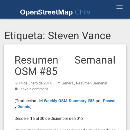
Skip
Toggl
to
OpenStreetMap
Chile
navig
content
Etiqueta:
Steven Vance
Resumen Semanal
OSM #85
,
14 de Enero de 2014
General
Resumen Semanal
Leave a comment
(Traducción del
Weekly OSM Summary #85
por
Pascal
y
Dennis
)
Desde el 16 al 30 de Diciembre de 2013