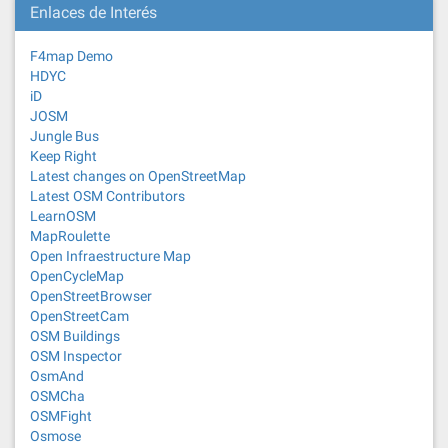
Enlaces de Interés
F4map Demo
HDYC
iD
JOSM
Jungle Bus
Keep Right
Latest changes on OpenStreetMap
Latest OSM Contributors
LearnOSM
MapRoulette
Open Infraestructure Map
OpenCycleMap
OpenStreetBrowser
OpenStreetCam
OSM Buildings
OSM Inspector
OsmAnd
OSMCha
OSMFight
Osmose