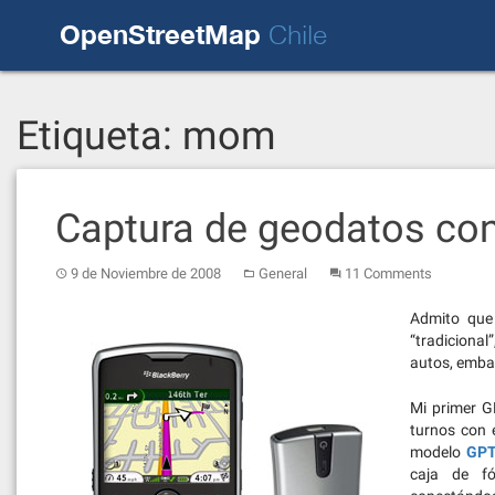
Skip
OpenStreetMap
to
Chile
content
Etiqueta:
mom
Captura de geodatos co
9 de Noviembre de 2008
General
11 Comments
Admito que
“tradiciona
autos, emba
Mi primer G
turnos con 
modelo
GPT
caja de fó