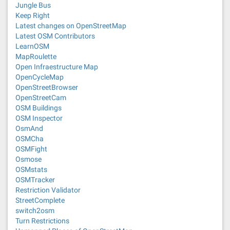
Jungle Bus
Keep Right
Latest changes on OpenStreetMap
Latest OSM Contributors
LearnOSM
MapRoulette
Open Infraestructure Map
OpenCycleMap
OpenStreetBrowser
OpenStreetCam
OSM Buildings
OSM Inspector
OsmAnd
OSMCha
OSMFight
Osmose
OSMstats
OSMTracker
Restriction Validator
StreetComplete
switch2osm
Turn Restrictions