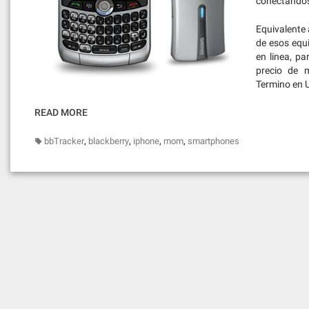
conectándos
Equivalente 
de esos equi
en linea, p
precio de 
Termino en 
READ MORE
,
,
,
,
bbTracker
blackberry
iphone
mom
smartphones