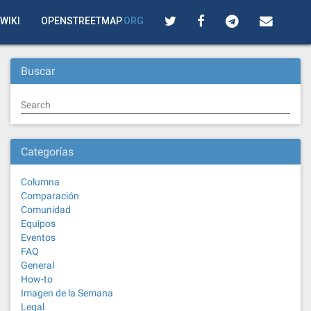
WIKI
OPENSTREETMAP
.ORG
Buscar
Search
Categorías
Columna
Comparación
Comunidad
Equipos
Eventos
FAQ
General
How-to
Imagen de la Semana
Legal