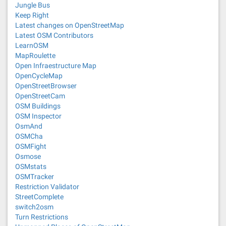
Jungle Bus
Keep Right
Latest changes on OpenStreetMap
Latest OSM Contributors
LearnOSM
MapRoulette
Open Infraestructure Map
OpenCycleMap
OpenStreetBrowser
OpenStreetCam
OSM Buildings
OSM Inspector
OsmAnd
OSMCha
OSMFight
Osmose
OSMstats
OSMTracker
Restriction Validator
StreetComplete
switch2osm
Turn Restrictions