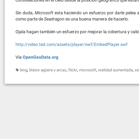
constelaciones en el cielo desde la posición geográfico que esta
Sin duda,
Microsoft
esta haciendo un esfuerzo por darle pelea 
como parte de
Seadragon
es una buena manera de hacerlo.
Ojala hagan también un esfuerzo por mejorar la cobertura y cali
http://video.ted.com/assets/player/swf/EmbedPlayer.swf
Vía
OpenGeoData.org
,
,
,
,
,
bing
blaise agüera y arcas
flickr
microsoft
realidad aumentada
se