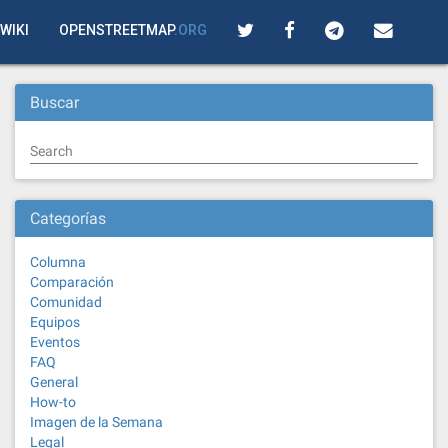
WIKI
OPENSTREETMAP
.ORG
Buscar
Search
Categorías
Columna
Comparación
Comunidad
Equipos
Eventos
FAQ
General
How-to
Imagen de la Semana
Legal