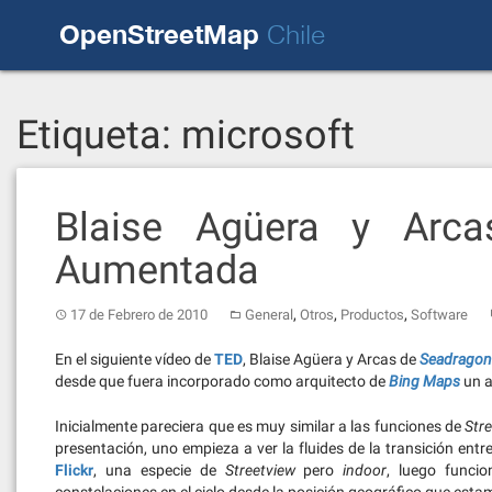
Skip
OpenStreetMap
to
Chile
content
Etiqueta:
microsoft
Blaise Agüera y Arca
Aumentada
,
,
,
17 de Febrero de 2010
General
Otros
Productos
Software
En el siguiente vídeo de
TED
, Blaise Agüera y Arcas de
Seadragon
desde que fuera incorporado como arquitecto de
Bing Maps
un a
Inicialmente pareciera que es muy similar a las funciones de
Str
presentación, uno empieza a ver la fluides de la transición entr
Flickr
, una especie de
Streetview
pero
indoor
, luego funci