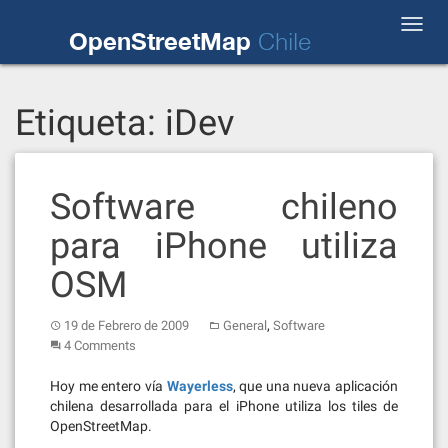
Skip
Toggl
to
OpenStreetMap
Chile
navig
content
Etiqueta:
iDev
Software chileno
para iPhone utiliza
OSM
,
19 de Febrero de 2009
General
Software
4 Comments
Hoy me entero vía
Wayerless
, que una nueva aplicación
chilena desarrollada para el iPhone utiliza los tiles de
OpenStreetMap.