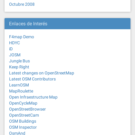
Octubre 2008
Enlaces de Interés
F4map Demo
HDYC
iD
JOSM
Jungle Bus
Keep Right
Latest changes on OpenStreetMap
Latest OSM Contributors
LearnOSM
MapRoulette
Open Infraestructure Map
OpenCycleMap
OpenStreetBrowser
OpenStreetCam
OSM Buildings
OSM Inspector
OsmAnd