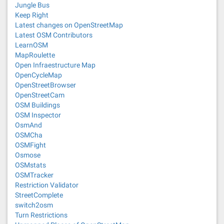
Jungle Bus
Keep Right
Latest changes on OpenStreetMap
Latest OSM Contributors
LearnOSM
MapRoulette
Open Infraestructure Map
OpenCycleMap
OpenStreetBrowser
OpenStreetCam
OSM Buildings
OSM Inspector
OsmAnd
OSMCha
OSMFight
Osmose
OSMstats
OSMTracker
Restriction Validator
StreetComplete
switch2osm
Turn Restrictions