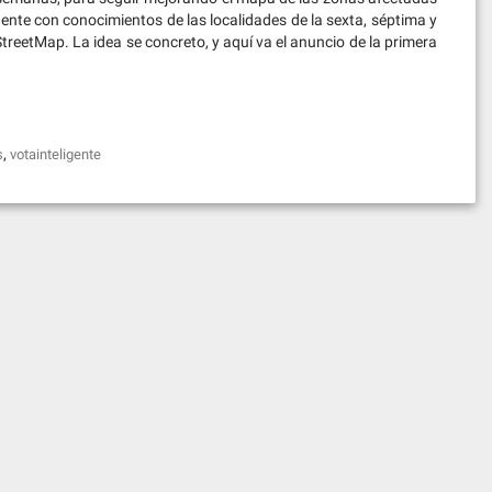
gente con conocimientos de las localidades de la sexta, séptima y
nStreetMap. La idea se concreto, y aquí va el anuncio de la primera
,
s
votainteligente