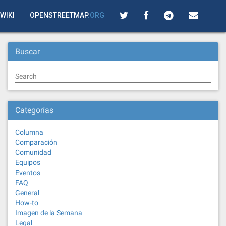
WIKI
OPENSTREETMAP
.ORG
Buscar
Search
Categorías
Columna
Comparación
Comunidad
Equipos
Eventos
FAQ
General
How-to
Imagen de la Semana
Legal