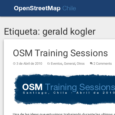
Skip
OpenStreetMap
to
Chile
content
Etiqueta:
gerald kogler
OSM Training Sessions
,
,
3 de Abril de 2010
Eventos
General
Otros
2 Comments
Una de las ideas que estuvimos trabajando durante las ultimas