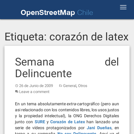
Skip
Toggl
to
OpenStreetMap
Chile
navig
content
Etiqueta:
corazón de latex
Semana del
Delincuente
,
26 de Junio de 2009
General
Otros
Leave a comment
En un tema absolutamente
extra-cartográfico
(pero aun
asi relacionado con los contenidos libres, los usos justos
y la propiedad intelectual), la ONG Derechos Digitales
junto con
SURE
y
Corazón de Latex
han lanzado una
serie de vídeos protagonizados por
Jani Dueñas
, en
torno a su campaña
No soy Delincuente
. Aquí va el