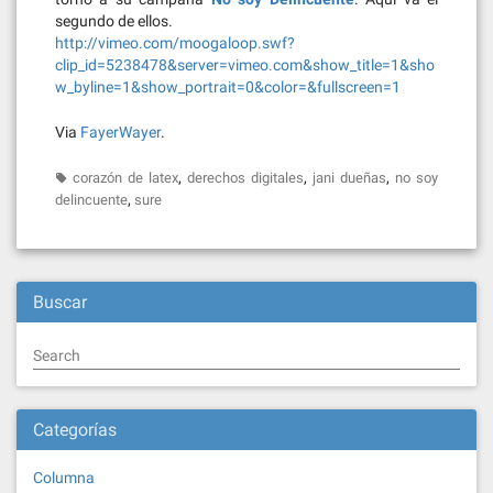
segundo de ellos.
http://vimeo.com/moogaloop.swf?
clip_id=5238478&server=vimeo.com&show_title=1&sho
w_byline=1&show_portrait=0&color=&fullscreen=1
Via
FayerWayer
.
,
,
,
corazón de latex
derechos digitales
jani dueñas
no soy
,
delincuente
sure
Buscar
Search
Categorías
Columna