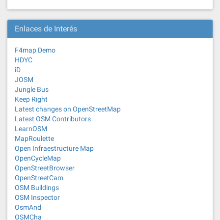
Enlaces de Interés
F4map Demo
HDYC
iD
JOSM
Jungle Bus
Keep Right
Latest changes on OpenStreetMap
Latest OSM Contributors
LearnOSM
MapRoulette
Open Infraestructure Map
OpenCycleMap
OpenStreetBrowser
OpenStreetCam
OSM Buildings
OSM Inspector
OsmAnd
OSMCha