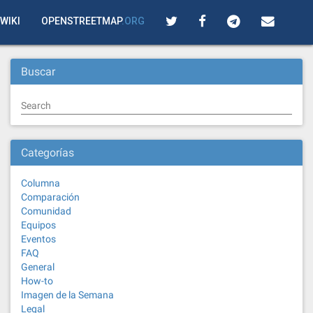
WIKI
OPENSTREETMAP
.ORG
Buscar
Search
Categorías
Columna
Comparación
Comunidad
Equipos
Eventos
FAQ
General
How-to
Imagen de la Semana
Legal