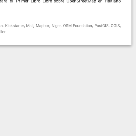
ara el “Primer Libro Libre sobre OpenStreetMap en Haitiano
,
,
,
,
,
,
,
,
an
Kickstarter
Mali
Mapbox
Niger
OSM Foundation
PostGIS
QGIS
ller