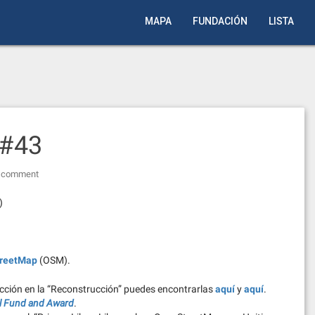
MAPA
FUNDACIÓN
LISTA
 #43
a comment
)
reetMap
(OSM).
ucción en la “Reconstrucción” puedes encontrarlas
aquí
y
aquí
.
al Fund and Award
.