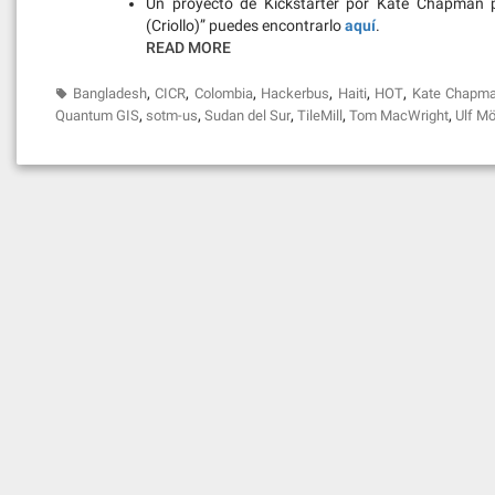
Un proyecto de Kickstarter por Kate Chapman p
(Criollo)” puedes encontrarlo
aquí
.
READ MORE
,
,
,
,
,
,
Bangladesh
CICR
Colombia
Hackerbus
Haiti
HOT
Kate Chapm
,
,
,
,
,
Quantum GIS
sotm-us
Sudan del Sur
TileMill
Tom MacWright
Ulf Mö