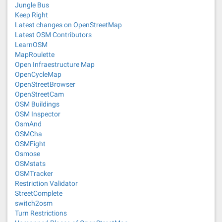
Jungle Bus
Keep Right
Latest changes on OpenStreetMap
Latest OSM Contributors
LearnOSM
MapRoulette
Open Infraestructure Map
OpenCycleMap
OpenStreetBrowser
OpenStreetCam
OSM Buildings
OSM Inspector
OsmAnd
OSMCha
OSMFight
Osmose
OSMstats
OSMTracker
Restriction Validator
StreetComplete
switch2osm
Turn Restrictions