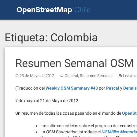
Skip
OpenStreetMap
to
Chile
content
Etiqueta:
Colombia
Resumen Semanal OSM
,
23 de Mayo de 2012
General
Resumen Semanal
Leave 
(Traducción del
Weekly OSM Summary #43
por
Pascal
y
Dennis
7 de mayo al 21 de Mayo de 2012
Un resumen de todas las cosas pasando en el mundo de
OpenSt
Las ultimas noticias sobre el progreso de reconstr
La
OSM Foundation
introduce el
Ulf Möller Memori