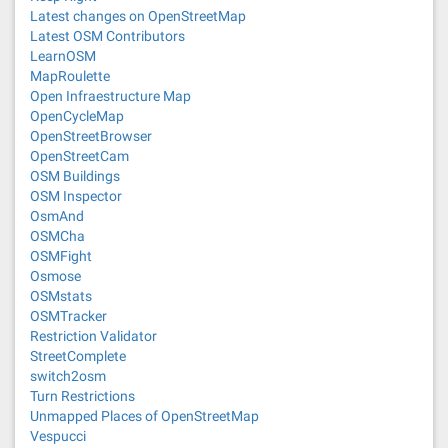
Latest changes on OpenStreetMap
Latest OSM Contributors
LearnOSM
MapRoulette
Open Infraestructure Map
OpenCycleMap
OpenStreetBrowser
OpenStreetCam
OSM Buildings
OSM Inspector
OsmAnd
OSMCha
OSMFight
Osmose
OSMstats
OSMTracker
Restriction Validator
StreetComplete
switch2osm
Turn Restrictions
Unmapped Places of OpenStreetMap
Vespucci