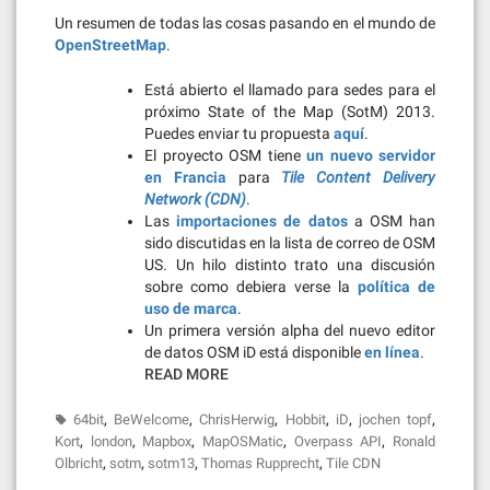
Un resumen de todas las cosas pasando en el mundo de
OpenStreetMap
.
Está abierto el llamado para sedes para el
próximo State of the Map (SotM) 2013.
Puedes enviar tu propuesta
aquí
.
El proyecto OSM tiene
un nuevo servidor
en Francia
para
Tile Content Delivery
Network (CDN)
.
Las
importaciones de datos
a OSM han
sido discutidas en la lista de correo de OSM
US. Un hilo distinto trato una discusión
sobre como debiera verse la
política de
uso de marca
.
Un primera versión alpha del nuevo editor
de datos OSM iD está disponible
en línea
.
READ MORE
,
,
,
,
,
,
64bit
BeWelcome
ChrisHerwig
Hobbit
iD
jochen topf
,
,
,
,
,
Kort
london
Mapbox
MapOSMatic
Overpass API
Ronald
,
,
,
,
Olbricht
sotm
sotm13
Thomas Rupprecht
Tile CDN