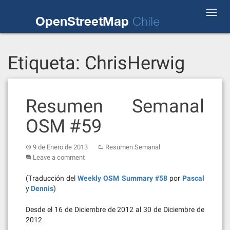
Skip
Toggl
to
OpenStreetMap
Chile
navig
content
Etiqueta:
ChrisHerwig
Resumen Semanal
OSM #59
9 de Enero de 2013
Resumen Semanal
Leave a comment
(Traducción del
Weekly OSM Summary #58
por
Pascal
y
Dennis
)
Desde el 16 de Diciembre de 2012 al 30 de Diciembre de
2012