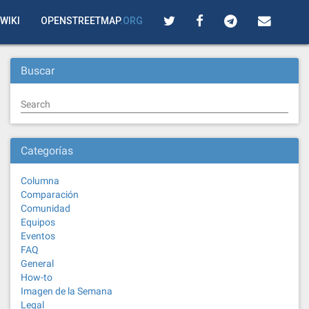
WIKI
OPENSTREETMAP
.ORG
Buscar
Search
Categorías
Columna
Comparación
Comunidad
Equipos
Eventos
FAQ
General
How-to
Imagen de la Semana
Legal