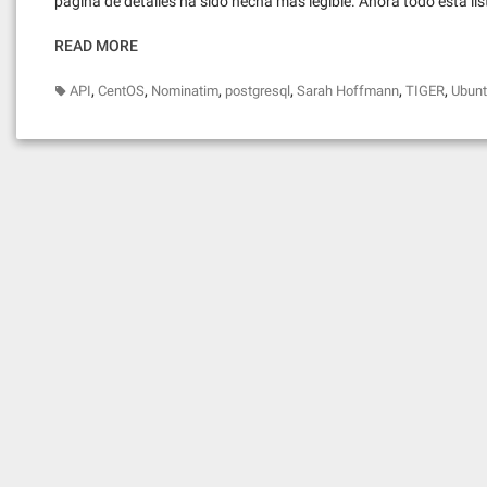
página de detalles ha sido hecha más legible. Ahora todo está lis
READ MORE
,
,
,
,
,
,
API
CentOS
Nominatim
postgresql
Sarah Hoffmann
TIGER
Ubun