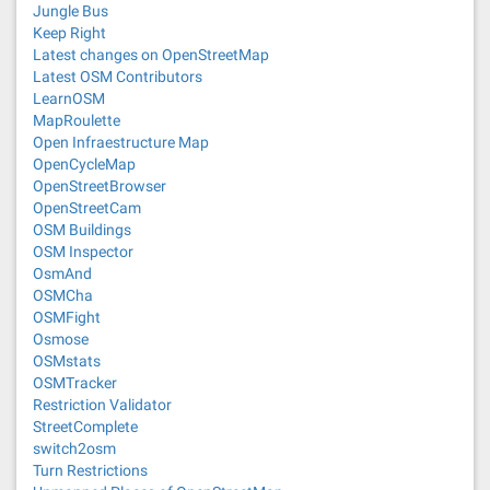
Jungle Bus
Keep Right
Latest changes on OpenStreetMap
Latest OSM Contributors
LearnOSM
MapRoulette
Open Infraestructure Map
OpenCycleMap
OpenStreetBrowser
OpenStreetCam
OSM Buildings
OSM Inspector
OsmAnd
OSMCha
OSMFight
Osmose
OSMstats
OSMTracker
Restriction Validator
StreetComplete
switch2osm
Turn Restrictions