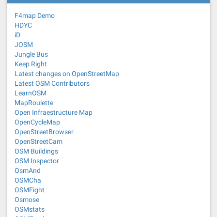
F4map Demo
HDYC
iD
JOSM
Jungle Bus
Keep Right
Latest changes on OpenStreetMap
Latest OSM Contributors
LearnOSM
MapRoulette
Open Infraestructure Map
OpenCycleMap
OpenStreetBrowser
OpenStreetCam
OSM Buildings
OSM Inspector
OsmAnd
OSMCha
OSMFight
Osmose
OSMstats