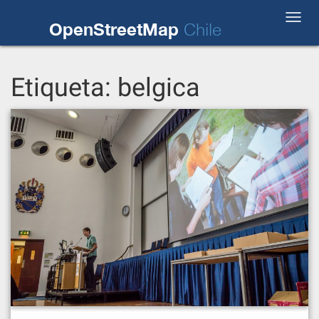
Skip
Toggl
to
OpenStreetMap
Chile
navig
content
Etiqueta:
belgica