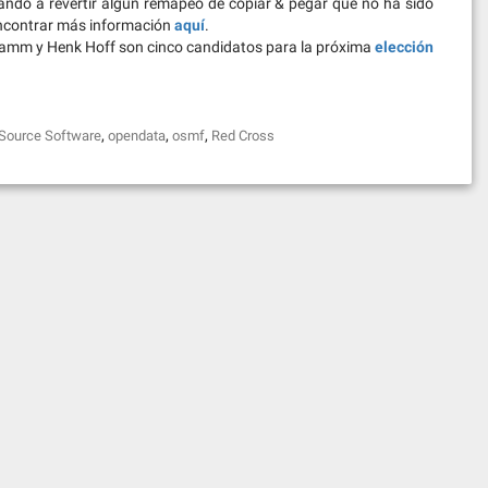
ndo a revertir algún remapeo de copiar & pegar que no ha sido
ncontrar más información
aquí
.
Ramm y Henk Hoff son cinco candidatos para la próxima
elección
,
,
,
Source Software
opendata
osmf
Red Cross