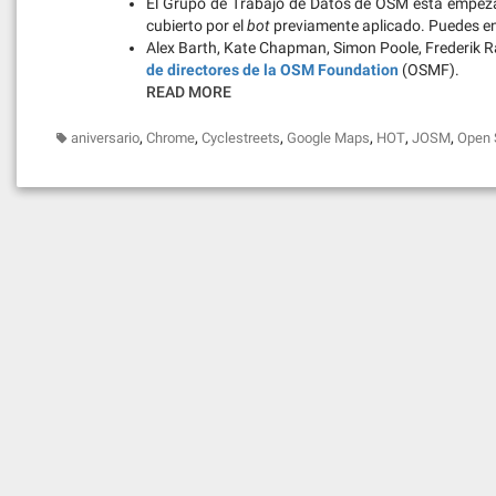
El Grupo de Trabajo de Datos de OSM está empeza
cubierto por el
bot
previamente aplicado. Puedes e
Alex Barth, Kate Chapman, Simon Poole, Frederik 
de directores de la OSM Foundation
(OSMF).
READ MORE
,
,
,
,
,
,
aniversario
Chrome
Cyclestreets
Google Maps
HOT
JOSM
Open 