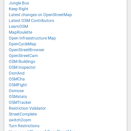
Jungle Bus
Keep Right
Latest changes on OpenStreetMap
Latest OSM Contributors
LearnOSM
MapRoulette
Open Infraestructure Map
OpenCycleMap
OpenStreetBrowser
OpenStreetCam
OSM Buildings
OSM Inspector
OsmAnd
OSMCha
OSMFight
Osmose
OSMstats
OSMTracker
Restriction Validator
StreetComplete
switch2osm
Turn Restrictions