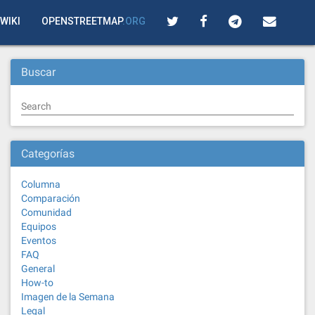
WIKI
OPENSTREETMAP
.ORG
Buscar
Search
Categorías
Columna
Comparación
Comunidad
Equipos
Eventos
FAQ
General
How-to
Imagen de la Semana
Legal