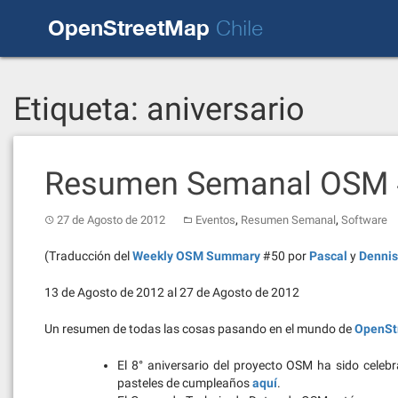
Skip
OpenStreetMap
to
Chile
content
Etiqueta:
aniversario
Resumen Semanal OSM
,
,
27 de Agosto de 2012
Eventos
Resumen Semanal
Software
(Traducción del
Weekly OSM Summary
#50 por
Pascal
y
Dennis
13 de Agosto de 2012 al 27 de Agosto de 2012
Un resumen de todas las cosas pasando en el mundo de
OpenSt
El 8° aniversario del proyecto OSM ha sido celeb
pasteles de cumpleaños
aquí
.