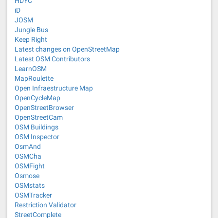
HDYC
iD
JOSM
Jungle Bus
Keep Right
Latest changes on OpenStreetMap
Latest OSM Contributors
LearnOSM
MapRoulette
Open Infraestructure Map
OpenCycleMap
OpenStreetBrowser
OpenStreetCam
OSM Buildings
OSM Inspector
OsmAnd
OSMCha
OSMFight
Osmose
OSMstats
OSMTracker
Restriction Validator
StreetComplete