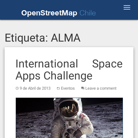
Skip
Toggl
to
OpenStreetMap
Chile
navig
content
Etiqueta:
ALMA
International Space
Apps Challenge
9 de Abril de 2013
Eventos
Leave a comment