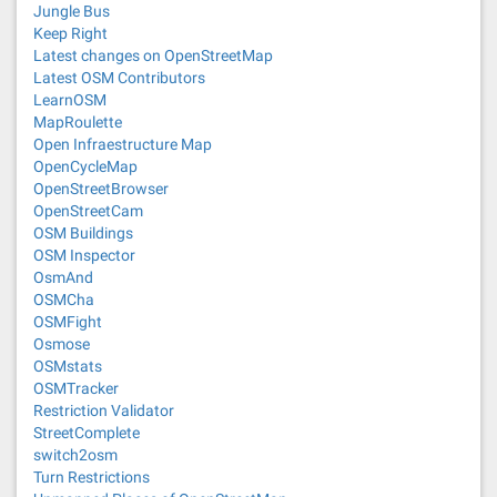
Jungle Bus
Keep Right
Latest changes on OpenStreetMap
Latest OSM Contributors
LearnOSM
MapRoulette
Open Infraestructure Map
OpenCycleMap
OpenStreetBrowser
OpenStreetCam
OSM Buildings
OSM Inspector
OsmAnd
OSMCha
OSMFight
Osmose
OSMstats
OSMTracker
Restriction Validator
StreetComplete
switch2osm
Turn Restrictions