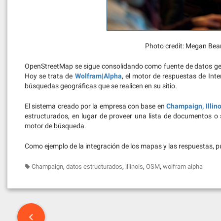
Photo credit: Megan Bea
OpenStreetMap se sigue consolidando como fuente de datos geo
Hoy se trata de
Wolfram|Alpha
, el motor de respuestas de Int
búsquedas geográficas que se realicen en su sitio.
El sistema creado por la empresa con base en
Champaign, Illino
estructurados, en lugar de proveer una lista de documentos o 
motor de búsqueda.
Como ejemplo de la integración de los mapas y las respuestas, pu
,
,
,
,
Champaign
datos estructurados
illinois
OSM
wolfram alpha
Post