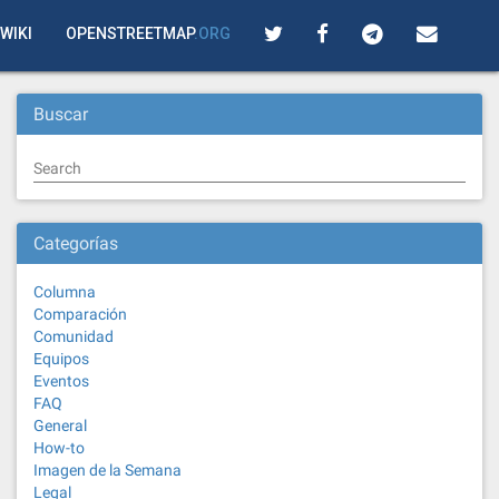
WIKI
OPENSTREETMAP
.ORG
Buscar
Search
Categorías
Columna
Comparación
Comunidad
Equipos
Eventos
FAQ
General
How-to
Imagen de la Semana
Legal