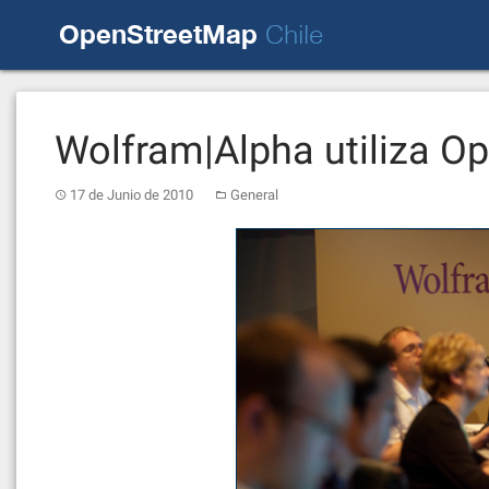
Skip
OpenStreetMap
to
Chile
content
Wolfram|Alpha utiliza O
17 de Junio de 2010
General