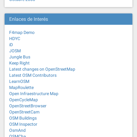
Enlaces de Interés
F4map Demo
HDYC
iD
JOSM
Jungle Bus
Keep Right
Latest changes on OpenStreetMap
Latest OSM Contributors
LearnOSM
MapRoulette
Open Infraestructure Map
OpenCycleMap
OpenStreetBrowser
OpenStreetCam
OSM Buildings
OSM Inspector
OsmAnd
OSMCha